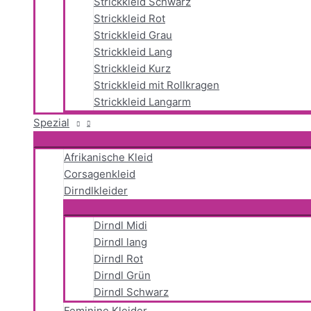
Strickkleid Schwarz
Strickkleid Rot
Strickkleid Grau
Strickkleid Lang
Strickkleid Kurz
Strickkleid mit Rollkragen
Strickkleid Langarm
Spezial
Afrikanische Kleid
Corsagenkleid
Dirndlkleider
Dirndl Midi
Dirndl lang
Dirndl Rot
Dirndl Grün
Dirndl Schwarz
Feminine Kleider