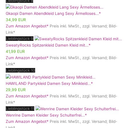
Lieblingstück 8
Gkaopi Damen Abendkleid Lang Sexy Ärmelloses...*
34,99 EUR
Zum Amazon Angebot*
Preis inkl. MwSt., zzgl. Versand; Bild-
Link*
Lieblingstück 9
SweatyRocks Spitzenkleid Damen Kleid mit...*
41,99 EUR
Zum Amazon Angebot*
Preis inkl. MwSt., zzgl. Versand; Bild-
Link*
Lieblingstück 10
HAWILAND Partykleid Damen Sexy Minikleid...*
29,99 EUR
Zum Amazon Angebot*
Preis inkl. MwSt., zzgl. Versand; Bild-
Link*
Lieblingstück 11
Wenrine Damen Kleider Sexy Schulterfrei...*
Zum Amazon Angebot*
Preis inkl. MwSt., zzgl. Versand; Bild-
Link*