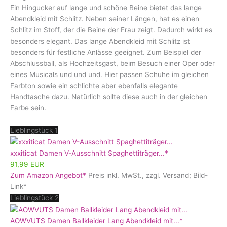
Ein Hingucker auf lange und schöne Beine bietet das lange
Abendkleid mit Schlitz. Neben seiner Längen, hat es einen
Schlitz im Stoff, der die Beine der Frau zeigt. Dadurch wirkt es
besonders elegant. Das lange Abendkleid mit Schlitz ist
besonders für festliche Anlässe geeignet. Zum Beispiel der
Abschlussball, als Hochzeitsgast, beim Besuch einer Oper oder
eines Musicals und und und. Hier passen Schuhe im gleichen
Farbton sowie ein schlichte aber ebenfalls elegante
Handtasche dazu. Natürlich sollte diese auch in der gleichen
Farbe sein.
Lieblingstück 1
xxxiticat Damen V-Ausschnitt Spaghettiträger...*
91,99 EUR
Zum Amazon Angebot*
Preis inkl. MwSt., zzgl. Versand; Bild-
Link*
Lieblingstück 2
AOWVUTS Damen Ballkleider Lang Abendkleid mit...*