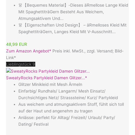
👗【Bequemes Material】-Dieses äRmellose Lange Kleid
Mit SpaghettiträGern Besteht Aus Weichem,
Atmungsaktivem Und...
👗【Eigenschaften Und Design】 – äRmelloses Kleid Mit
SpaghettiträGern, Langes Kleid Mit V-Ausschnitt...
48,99 EUR
Zum Amazon Angebot*
Preis inkl. MwSt., zzgl. Versand; Bild-
Link*
Lieblingstück 9
SweatyRocks Partykleid Damen Glitzer...*
Glitzer Minikleid mit Mesh Ärmeln
Einfarbig/ Rundhals/ Langarm/ Mesh Einsatz/
Durchsichtiges Netz/ Strasssteine/ Kurz/ Partykleid
Aus weichem und atmungsaktivem Stoff, fühlt sich toll
auf der Haut und angenehm zu tragen
Anlässe: perfekt für Alltag/ Freizeit/ Urlaub/ Party/
Dating/ Festival