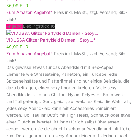
36,99 EUR
Zum Amazon Angebot*
Preis inkl. MwSt., zzgl. Versand; Bild-
Link*
Angebot
Lieblingstück 16
VIDUSSA Glitzer Partykleid Damen - Sexy...*
49,99 EUR
Zum Amazon Angebot*
Preis inkl. MwSt., zzgl. Versand; Bild-
Link*
Das gewisse Etwas für das Abendkleid mit Sex-Appeal
Elemente wie Strasssteine, Pailletten, ein Tüllcape, edle
Spitzeneinsätze und Flatterärmel sind nur einige Beispiele, die
dazu beitragen, einen sexy Look zu kreieren. Viele sexy
Abendkleider sind aus Chiffon, Nylon, Polyester, Baumwolle
und Tüll gefertigt. Ganz gleich, auf welches Kleid die Wahl fällt,
jedes sexy Abendkleid kann mit Accessoires kombiniert
werden. Ob Frau ihr Outfit mit High Heels, Schmuck oder etwa
einer Clutch aufwertet, ist ihr natürlich selbst überlassen.
Jedoch werten sie die ohnehin schon aufwendig und mit Liebe
zum Detail gearbeiteten sexy Abendkleider auf. Jedoch macht