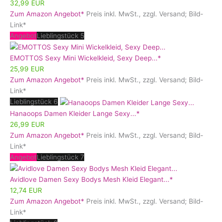
32,99 EUR
Zum Amazon Angebot*
Preis inkl. MwSt., zzgl. Versand; Bild-
Link*
Angebot
Lieblingstück 5
EMOTTOS Sexy Mini Wickelkleid, Sexy Deep...*
25,99 EUR
Zum Amazon Angebot*
Preis inkl. MwSt., zzgl. Versand; Bild-
Link*
Lieblingstück 6
Hanaoops Damen Kleider Lange Sexy...*
26,99 EUR
Zum Amazon Angebot*
Preis inkl. MwSt., zzgl. Versand; Bild-
Link*
Angebot
Lieblingstück 7
Avidlove Damen Sexy Bodys Mesh Kleid Elegant...*
12,74 EUR
Zum Amazon Angebot*
Preis inkl. MwSt., zzgl. Versand; Bild-
Link*