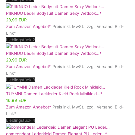
PIIKNUO Leder Bodysuit Damen Sexy Wetlook...*
28,99 EUR
Zum Amazon Angebot*
Preis inkl. MwSt., zzgl. Versand; Bild-
Link*
Lieblingstück 2
PIIKNUO Leder Bodysuit Damen Sexy Wetlook...*
28,99 EUR
Zum Amazon Angebot*
Preis inkl. MwSt., zzgl. Versand; Bild-
Link*
Lieblingstück 3
TUYMNI Damen Lackleder Kleid Rock Minikleid...*
16,99 EUR
Zum Amazon Angebot*
Preis inkl. MwSt., zzgl. Versand; Bild-
Link*
Lieblingstück 4
comeondear Lederkleid Damen Elegant PU Leder...*