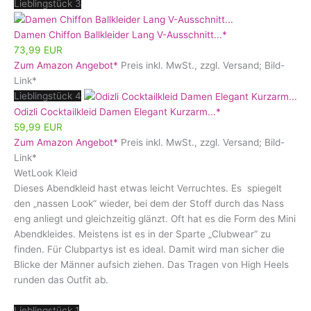
Lieblingstück 3
Damen Chiffon Ballkleider Lang V-Ausschnitt...*
73,99 EUR
Zum Amazon Angebot*
Preis inkl. MwSt., zzgl. Versand; Bild-
Link*
Lieblingstück 4
Odizli Cocktailkleid Damen Elegant Kurzarm...*
59,99 EUR
Zum Amazon Angebot*
Preis inkl. MwSt., zzgl. Versand; Bild-
Link*
WetLook Kleid
Dieses Abendkleid hast etwas leicht Verruchtes. Es spiegelt
den „nassen Look“ wieder, bei dem der Stoff durch das Nass
eng anliegt und gleichzeitig glänzt. Oft hat es die Form des Mini
Abendkleides. Meistens ist es in der Sparte „Clubwear“ zu
finden. Für Clubpartys ist es ideal. Damit wird man sicher die
Blicke der Männer aufsich ziehen. Das Tragen von High Heels
runden das Outfit ab.
Lieblingstück 1