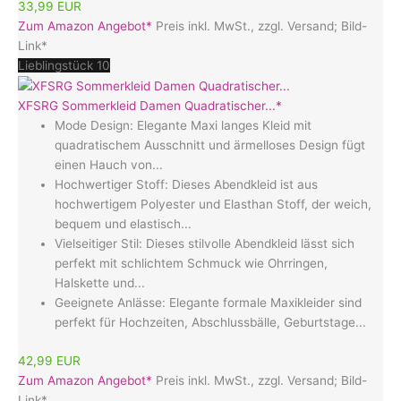
33,99 EUR
Zum Amazon Angebot*
Preis inkl. MwSt., zzgl. Versand; Bild-
Link*
Lieblingstück 10
XFSRG Sommerkleid Damen Quadratischer...*
Mode Design: Elegante Maxi langes Kleid mit
quadratischem Ausschnitt und ärmelloses Design fügt
einen Hauch von...
Hochwertiger Stoff: Dieses Abendkleid ist aus
hochwertigem Polyester und Elasthan Stoff, der weich,
bequem und elastisch...
Vielseitiger Stil: Dieses stilvolle Abendkleid lässt sich
perfekt mit schlichtem Schmuck wie Ohrringen,
Halskette und...
Geeignete Anlässe: Elegante formale Maxikleider sind
perfekt für Hochzeiten, Abschlussbälle, Geburtstage...
42,99 EUR
Zum Amazon Angebot*
Preis inkl. MwSt., zzgl. Versand; Bild-
Link*