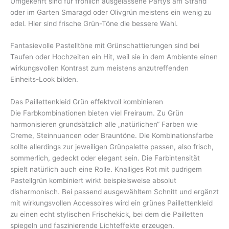
Umgekehrt sind für fröhlich ausgelassene Partys am Strand
oder im Garten Smaragd oder Olivgrün meistens ein wenig zu
edel. Hier sind frische Grün-Töne die bessere Wahl.
Fantasievolle Pastelltöne mit Grünschattierungen sind bei
Taufen oder Hochzeiten ein Hit, weil sie in dem Ambiente einen
wirkungsvollen Kontrast zum meistens anzutreffenden
Einheits-Look bilden.
Das Paillettenkleid Grün effektvoll kombinieren
Die Farbkombinationen bieten viel Freiraum. Zu Grün
harmonisieren grundsätzlich alle „natürlichen“ Farben wie
Creme, Steinnuancen oder Brauntöne. Die Kombinationsfarbe
sollte allerdings zur jeweiligen Grünpalette passen, also frisch,
sommerlich, gedeckt oder elegant sein. Die Farbintensität
spielt natürlich auch eine Rolle. Knalliges Rot mit pudrigem
Pastellgrün kombiniert wirkt beispielsweise absolut
disharmonisch. Bei passend ausgewähltem Schnitt und ergänzt
mit wirkungsvollen Accessoires wird ein grünes Paillettenkleid
zu einen echt stylischen Frischekick, bei dem die Pailletten
spiegeln und faszinierende Lichteffekte erzeugen.