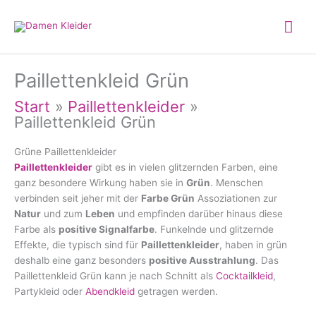
Zum
Hau
Inhalt
springen
Paillettenkleid Grün
Start
Paillettenkleider
Paillettenkleid Grün
Grüne Paillettenkleider
Paillettenkleider
gibt es in vielen glitzernden Farben, eine
ganz besondere Wirkung haben sie in
Grün
. Menschen
verbinden seit jeher mit der
Farbe Grün
Assoziationen zur
Natur
und zum
Leben
und empfinden darüber hinaus diese
Farbe als
positive Signalfarbe
. Funkelnde und glitzernde
Effekte, die typisch sind für
Paillettenkleider
, haben in grün
deshalb eine ganz besonders
positive Ausstrahlung
. Das
Paillettenkleid Grün kann je nach Schnitt als
Cocktailkleid
,
Partykleid oder
Abendkleid
getragen werden.