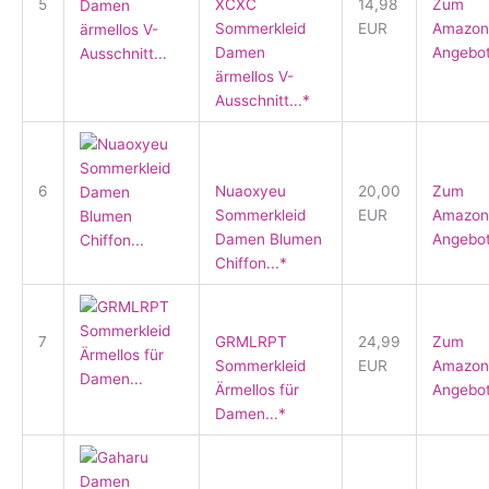
5
XCXC
14,98
Zum
Sommerkleid
EUR
Amazon
Damen
Angebo
ärmellos V-
Ausschnitt...*
6
Nuaoxyeu
20,00
Zum
Sommerkleid
EUR
Amazon
Damen Blumen
Angebo
Chiffon...*
7
GRMLRPT
24,99
Zum
Sommerkleid
EUR
Amazon
Ärmellos für
Angebo
Damen...*