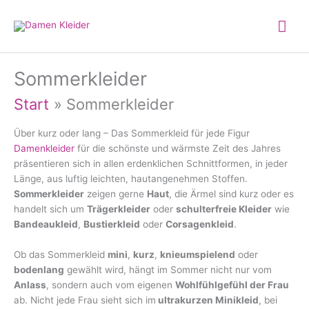
Zum
Hau
Inhalt
springen
Sommerkleider
Start
Sommerkleider
Über kurz oder lang – Das Sommerkleid für jede Figur
Damenkleider
für die schönste und wärmste Zeit des Jahres
präsentieren sich in allen erdenklichen Schnittformen, in jeder
Länge, aus luftig leichten, hautangenehmen Stoffen.
Sommerkleider
zeigen gerne
Haut
, die Ärmel sind kurz oder es
handelt sich um
Trägerkleider
oder
schulterfreie Kleider
wie
Bandeaukleid
,
Bustierkleid
oder
Corsagenkleid
.
Ob das Sommerkleid
mini
,
kurz
,
knieumspielend
oder
bodenlang
gewählt wird, hängt im Sommer nicht nur vom
Anlass
, sondern auch vom eigenen
Wohlfühlgefühl der Frau
ab. Nicht jede Frau sieht sich im
ultrakurzen Minikleid
, bei