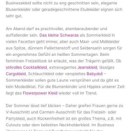
Businesskleid sollte nicht zu eng geschnitten sein, elegante
Blusenkleider oder geradegeschnittene Etuikleider eignen sich
sehr gut.
Am Abend darf es prachtvoller, atemberaubender und
auffallender sein.
Das kleine Schwarze
als Sommerkleid in
vielen Facetten geht immer, aber auch Maxi- und Midikleider
aus Spitze, dünnem Paillettenstoff und Seidensatin sorgen für
ein angenehmes Gefühl an heißen Sommertagen. Beim
femininen Freizeitlook ist erlaubt, was der Trägerin gefällt. Ob
stilvolles Cocktailkleid
, extravagantes
Jeanskleid
, lässiges
Cargokleid
, Schlauchkleid oder verspieltes
Babydoll
–
Sommerkleider sollen gute Laune versprühen und da gibt es
kein Modediktat. Für die Blumenkinder und Hippies unserer Zeit
liegt das
Flowerpower Kleid
wieder voll im Trend.
Der Sommer lässt tief blicken – Daher greifen Frauen gerne zu
V-Ausschnitt und Carmen-Ausschnitt für das Freizeit- oder
Partykleid, auch Rückenfreiheit ist ein großes Thema, z.B. mit
Cutouts oder dem beliebten Neckholderkleid. Im Business