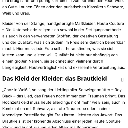
mal erdig sanft und pudrig zart bin hin zum strahlenden Feuerwerk
an Gute-Launen-Tönen oder den puristischen Klassikern Schwarz,
Weiß und Grau.
Kleider von der Stange, handgefertigte Maßkleider, Haute Couture
– Die Unterschiede zeigen sich sowohl in der Fertigungsmethode
als auch in den verwendeten Stoffen, der kreativen Gestaltung
und der Qualität, was sich zudem im Preis sehr deutlich bemerkbar
macht. Hier muss jede Frau selbst herausfinden, was sie sich
leisten kann und leisten will. Qualität ist nicht nur abhängig von
einem großen Namen, sie zeichnet sich vielmehr durch
Langlebigkeit, Hautverträglichkeit und exzellente Verarbeitung aus.
Das Kleid der Kleider: das Brautkleid
„Ganz in Weiß.“, so sang der Liebling aller Schwiegermütter – Roy
Black – das Lied, das Frauen noch immer zum Träumen bringt. Das
Hochzeitskleid muss heute allerdings nicht mehr weiß sein, auch in
Kombination mit Schwarz, als rote Traumrobe oder in einer
lebendigen Pastellfarbe gibt Frau ihrem Liebsten das Jawort. Das
Brautkleis ist der krönende Abschluss einer jeden Haute Couture
Show und bringt Frauen jeden Alters ins Schwärmen.