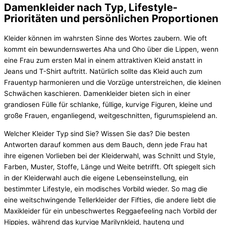
Damenkleider nach Typ, Lifestyle-
Prioritäten und persönlichen Proportionen
Kleider können im wahrsten Sinne des Wortes zaubern. Wie oft
kommt ein bewundernswertes Aha und Oho über die Lippen, wenn
eine Frau zum ersten Mal in einem attraktiven Kleid anstatt in
Jeans und T-Shirt auftritt. Natürlich sollte das Kleid auch zum
Frauentyp harmonieren und die Vorzüge unterstreichen, die kleinen
Schwächen kaschieren. Damenkleider bieten sich in einer
grandiosen Fülle für schlanke, füllige, kurvige Figuren, kleine und
große Frauen, enganliegend, weitgeschnitten, figurumspielend an.
Welcher Kleider Typ sind Sie? Wissen Sie das? Die besten
Antworten darauf kommen aus dem Bauch, denn jede Frau hat
ihre eigenen Vorlieben bei der Kleiderwahl, was Schnitt und Style,
Farben, Muster, Stoffe, Länge und Weite betrifft. Oft spiegelt sich
in der Kleiderwahl auch die eigene Lebenseinstellung, ein
bestimmter Lifestyle, ein modisches Vorbild wieder. So mag die
eine weitschwingende Tellerkleider der Fifties, die andere liebt die
Maxikleider für ein unbeschwertes Reggaefeeling nach Vorbild der
Hippies, während das kurvige Marilynkleid, hauteng und