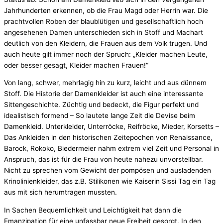
Jahrhunderten erkennen, ob die Frau Magd oder Herrin war. Die
prachtvollen Roben der blaublütigen und gesellschaftlich hoch
angesehenen Damen unterschieden sich in Stoff und Machart
deutlich von den Kleidern, die Frauen aus dem Volk trugen. Und
auch heute gilt immer noch der Spruch: „Kleider machen Leute,
oder besser gesagt, Kleider machen Frauen!“
Von lang, schwer, mehrlagig hin zu kurz, leicht und aus dünnem
Stoff. Die Historie der Damenkleider ist auch eine interessante
Sittengeschichte. Züchtig und bedeckt, die Figur perfekt und
idealistisch formend – So lautete lange Zeit die Devise beim
Damenkleid. Unterkleider, Unterröcke, Reifröcke, Mieder, Korsetts –
Das Ankleiden in den historischen Zeitepochen von Renaissance,
Barock, Rokoko, Biedermeier nahm extrem viel Zeit und Personal in
Anspruch, das ist für die Frau von heute nahezu unvorstellbar.
Nicht zu sprechen vom Gewicht der pompösen und ausladenden
Krinolinienkleider, das z.B. Stilikonen wie Kaiserin Sissi Tag ein Tag
aus mit sich herumtragen mussten.
In Sachen Bequemlichkeit und Leichtigkeit hat dann die
Emanzipation für eine unfassbar neue Freiheit gesorgt. In den