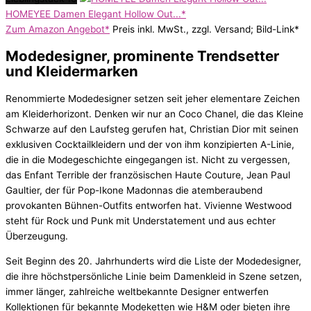
HOMEYEE Damen Elegant Hollow Out...*
Zum Amazon Angebot*
Preis inkl. MwSt., zzgl. Versand; Bild-Link*
Modedesigner, prominente Trendsetter
und Kleidermarken
Renommierte Modedesigner setzen seit jeher elementare Zeichen
am Kleiderhorizont. Denken wir nur an Coco Chanel, die das Kleine
Schwarze auf den Laufsteg gerufen hat, Christian Dior mit seinen
exklusiven Cocktailkleidern und der von ihm konzipierten A-Linie,
die in die Modegeschichte eingegangen ist. Nicht zu vergessen,
das Enfant Terrible der französischen Haute Couture, Jean Paul
Gaultier, der für Pop-Ikone Madonnas die atemberaubend
provokanten Bühnen-Outfits entworfen hat. Vivienne Westwood
steht für Rock und Punk mit Understatement und aus echter
Überzeugung.
Seit Beginn des 20. Jahrhunderts wird die Liste der Modedesigner,
die ihre höchstpersönliche Linie beim Damenkleid in Szene setzen,
immer länger, zahlreiche weltbekannte Designer entwerfen
Kollektionen für bekannte Modeketten wie H&M oder bieten ihre