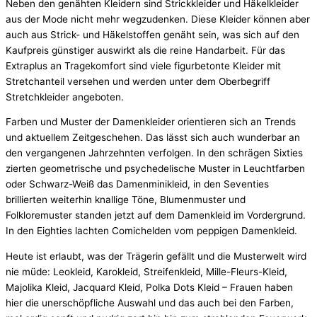
Neben den genähten Kleidern sind Strickkleider und Häkelkleider
aus der Mode nicht mehr wegzudenken. Diese Kleider können aber
auch aus Strick- und Häkelstoffen genäht sein, was sich auf den
Kaufpreis günstiger auswirkt als die reine Handarbeit. Für das
Extraplus an Tragekomfort sind viele figurbetonte Kleider mit
Stretchanteil versehen und werden unter dem Oberbegriff
Stretchkleider angeboten.
Farben und Muster der Damenkleider orientieren sich an Trends
und aktuellem Zeitgeschehen. Das lässt sich auch wunderbar an
den vergangenen Jahrzehnten verfolgen. In den schrägen Sixties
zierten geometrische und psychedelische Muster in Leuchtfarben
oder Schwarz-Weiß das Damenminikleid, in den Seventies
brillierten weiterhin knallige Töne, Blumenmuster und
Folkloremuster standen jetzt auf dem Damenkleid im Vordergrund.
In den Eighties lachten Comichelden vom peppigen Damenkleid.
Heute ist erlaubt, was der Trägerin gefällt und die Musterwelt wird
nie müde: Leokleid, Karokleid, Streifenkleid, Mille-Fleurs-Kleid,
Majolika Kleid, Jacquard Kleid, Polka Dots Kleid – Frauen haben
hier die unerschöpfliche Auswahl und das auch bei den Farben,