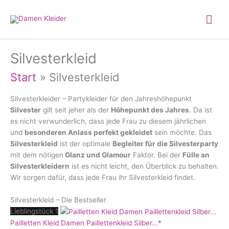
Zum
Hau
Inhalt
springen
Silvesterkleid
Start
Silvesterkleid
Silvesterkleider – Partykleider für den Jahreshöhepunkt
Silvester
gilt seit jeher als der
Höhepunkt des Jahres
. Da ist
es nicht verwunderlich, dass jede Frau zu diesem jährlichen
und
besonderen Anlass perfekt gekleidet
sein möchte. Das
Silvesterkleid
ist der optimale
Begleiter für die Silvesterparty
mit dem nötigen
Glanz und Glamour
Faktor. Bei der
Fülle an
Silvesterkleidern
ist es nicht leicht, den Überblick zu behalten.
Wir sorgen dafür, dass jede Frau ihr Silvesterkleid findet.
Silvesterkleid – Die Bestseller
Lieblingstück 1
Pailletten Kleid Damen Paillettenkleid Silber...*