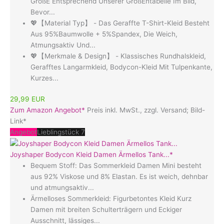
GrößE Entsprechend Unserer GrößEntabelle Im Bild,
Bevor...
💖【Material Typ】 - Das Geraffte T-Shirt-Kleid Besteht
Aus 95%Baumwolle + 5%Spandex, Die Weich,
Atmungsaktiv Und...
💖【Merkmale & Design】 - Klassisches Rundhalskleid,
Gerafftes Langarmkleid, Bodycon-Kleid Mit Tulpenkante,
Kurzes...
29,99 EUR
Zum Amazon Angebot*
Preis inkl. MwSt., zzgl. Versand; Bild-
Link*
Angebot
Lieblingstück 7
Joyshaper Bodycon Kleid Damen Ärmellos Tank...*
Bequem Stoff: Das Sommerkleid Damen Mini besteht
aus 92% Viskose und 8% Elastan. Es ist weich, dehnbar
und atmungsaktiv...
Ärmelloses Sommerkleid: Figurbetontes Kleid Kurz
Damen mit breiten Schulterträgern und Eckiger
Ausschnitt, lässiges...